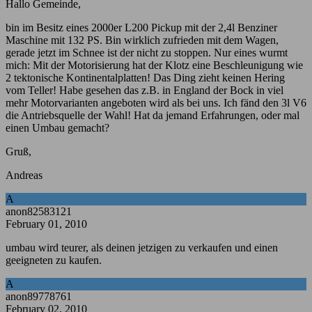
Hallo Gemeinde,
bin im Besitz eines 2000er L200 Pickup mit der 2,4l Benziner
Maschine mit 132 PS. Bin wirklich zufrieden mit dem Wagen,
gerade jetzt im Schnee ist der nicht zu stoppen. Nur eines wurmt
mich: Mit der Motorisierung hat der Klotz eine Beschleunigung wie
2 tektonische Kontinentalplatten! Das Ding zieht keinen Hering
vom Teller! Habe gesehen das z.B. in England der Bock in viel
mehr Motorvarianten angeboten wird als bei uns. Ich fänd den 3l V6
die Antriebsquelle der Wahl! Hat da jemand Erfahrungen, oder mal
einen Umbau gemacht?
Gruß,
Andreas
A
anon82583121
February 01, 2010
umbau wird teurer, als deinen jetzigen zu verkaufen und einen
geeigneten zu kaufen.
A
anon89778761
February 02, 2010