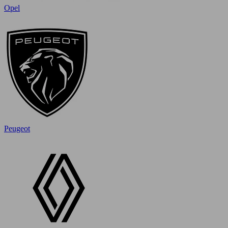
Opel
Peugeot