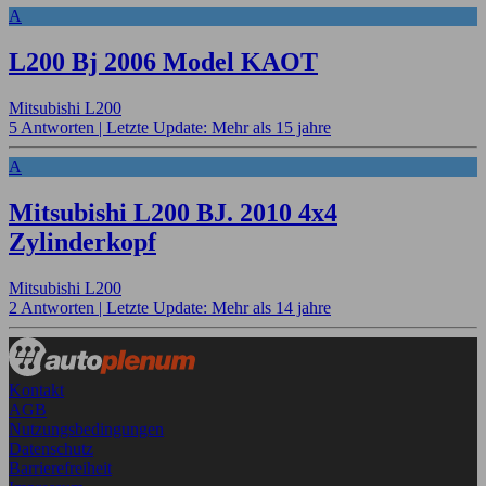
A
L200 Bj 2006 Model KAOT
Mitsubishi L200
5 Antworten |
Letzte Update: Mehr als 15 jahre
A
Mitsubishi L200 BJ. 2010 4x4
Zylinderkopf
Mitsubishi L200
2 Antworten |
Letzte Update: Mehr als 14 jahre
Kontakt
AGB
Nutzungsbedingungen
Datenschutz
Barrierefreiheit