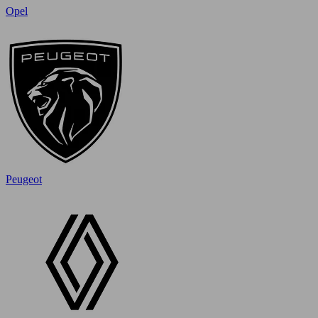
Opel
Peugeot