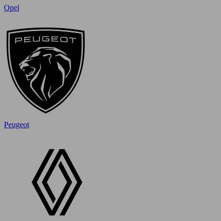
Opel
Peugeot