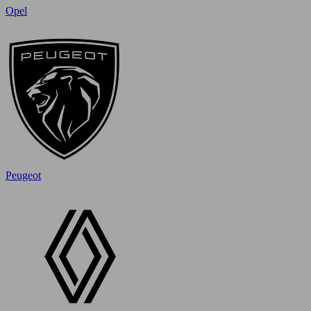
Opel
Peugeot