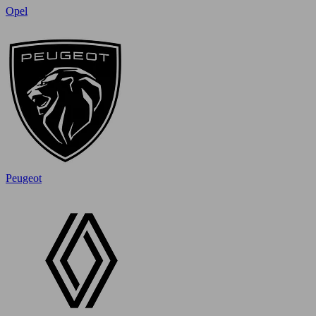
Opel
Peugeot