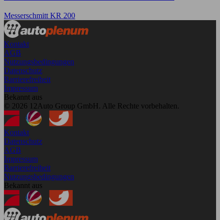
Messerschmitt KR 200
Kontakt
AGB
Nutzungsbedingungen
Datenschutz
Barrierefreiheit
Impressum
Bekannt aus
© 2026 12Auto Group GmbH. Alle Rechte vorbehalten.
Kontakt
Datenschutz
AGB
Impressum
Barrierefreiheit
Nutzungsbedingungen
Bekannt aus