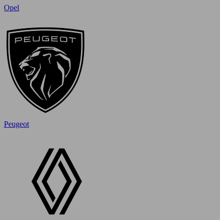
Opel
Peugeot