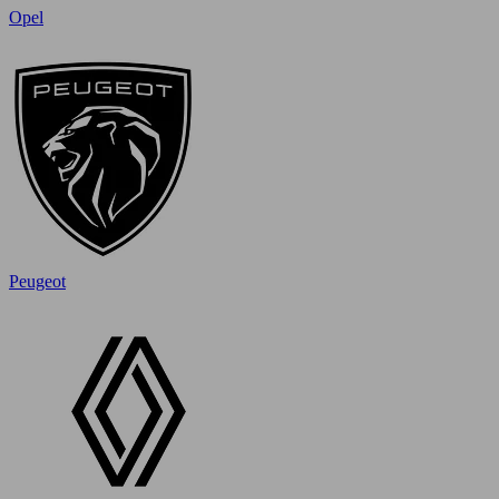
Opel
Peugeot