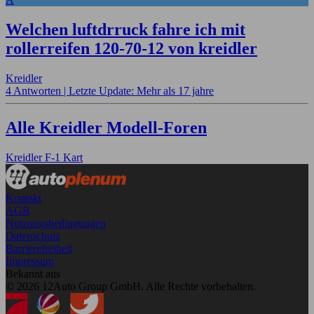
Welchen luftdrruck fahre ich mit
rollerreifen 120-70-12 von kreidler
Kreidler
4 Antworten |
Letzte Update: Mehr als 17 jahre
Alle Kreidler Modell-Foren
Kreidler F-1 Kart
Kontakt
AGB
Nutzungsbedingungen
Datenschutz
Barrierefreiheit
Impressum
Bekannt aus
© 2026 12Auto Group GmbH. Alle Rechte vorbehalten.