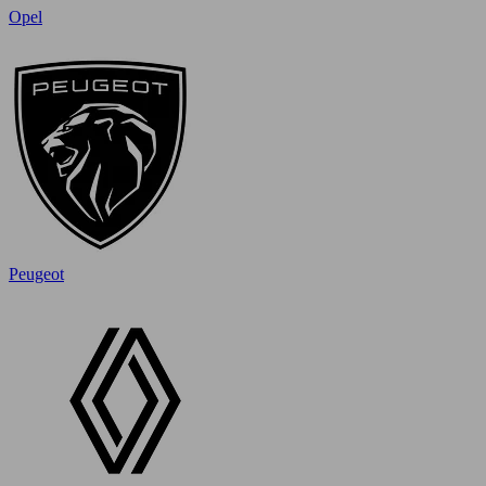
Opel
Peugeot