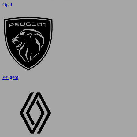
Opel
Peugeot