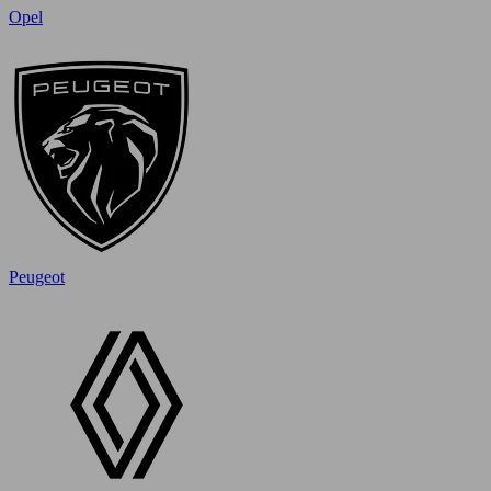
Opel
Peugeot