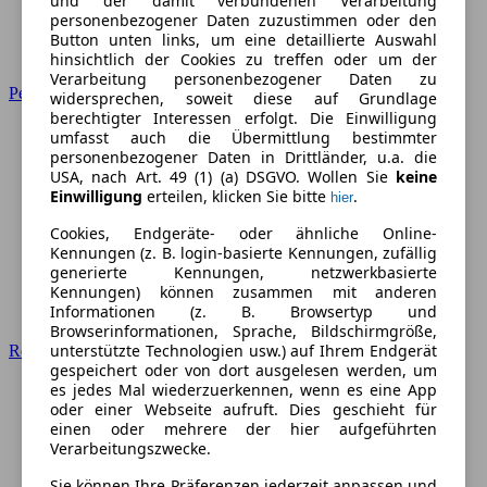
und der damit verbundenen Verarbeitung
personenbezogener Daten zuzustimmen oder den
Button unten links, um eine detaillierte Auswahl
hinsichtlich der Cookies zu treffen oder um der
Verarbeitung personenbezogener Daten zu
Peugeot
widersprechen, soweit diese auf Grundlage
berechtigter Interessen erfolgt. Die Einwilligung
umfasst auch die Übermittlung bestimmter
personenbezogener Daten in Drittländer, u.a. die
USA, nach Art. 49 (1) (a) DSGVO. Wollen Sie
keine
Einwilligung
erteilen, klicken Sie bitte
.
hier
Cookies, Endgeräte- oder ähnliche Online-
Kennungen (z. B. login-basierte Kennungen, zufällig
generierte Kennungen, netzwerkbasierte
Kennungen) können zusammen mit anderen
Informationen (z. B. Browsertyp und
Browserinformationen, Sprache, Bildschirmgröße,
unterstützte Technologien usw.) auf Ihrem Endgerät
Renault
gespeichert oder von dort ausgelesen werden, um
es jedes Mal wiederzuerkennen, wenn es eine App
oder einer Webseite aufruft. Dies geschieht für
einen oder mehrere der hier aufgeführten
Verarbeitungszwecke.
Sie können Ihre Präferenzen jederzeit anpassen und