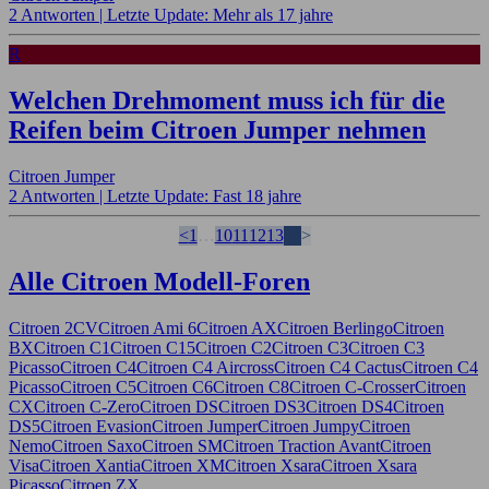
2 Antworten |
Letzte Update: Mehr als 17 jahre
R
Welchen Drehmoment muss ich für die
Reifen beim Citroen Jumper nehmen
Citroen Jumper
2 Antworten |
Letzte Update: Fast 18 jahre
<
1
…
10
11
12
13
14
>
Alle Citroen Modell-Foren
Citroen 2CV
Citroen Ami 6
Citroen AX
Citroen Berlingo
Citroen
BX
Citroen C1
Citroen C15
Citroen C2
Citroen C3
Citroen C3
Picasso
Citroen C4
Citroen C4 Aircross
Citroen C4 Cactus
Citroen C4
Picasso
Citroen C5
Citroen C6
Citroen C8
Citroen C-Crosser
Citroen
CX
Citroen C-Zero
Citroen DS
Citroen DS3
Citroen DS4
Citroen
DS5
Citroen Evasion
Citroen Jumper
Citroen Jumpy
Citroen
Nemo
Citroen Saxo
Citroen SM
Citroen Traction Avant
Citroen
Visa
Citroen Xantia
Citroen XM
Citroen Xsara
Citroen Xsara
Picasso
Citroen ZX