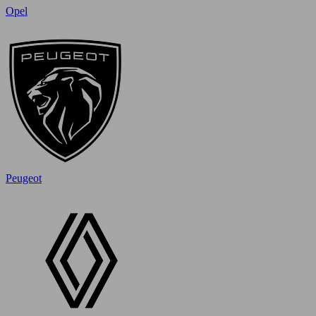
Opel
Peugeot