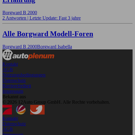
Borgward B 2000
2 Antworten |
Letzte Update: Fast 3 jahre
Alle Borgward Modell-Foren
Borgward B 2000
Borgward Isabella
Kontakt
AGB
Nutzungsbedingungen
Datenschutz
Barrierefreiheit
Impressum
Bekannt aus
© 2026 12Auto Group GmbH. Alle Rechte vorbehalten.
Kontakt
Datenschutz
AGB
Impressum