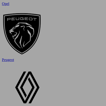
Opel
Peugeot