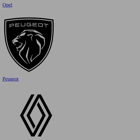
Opel
Peugeot