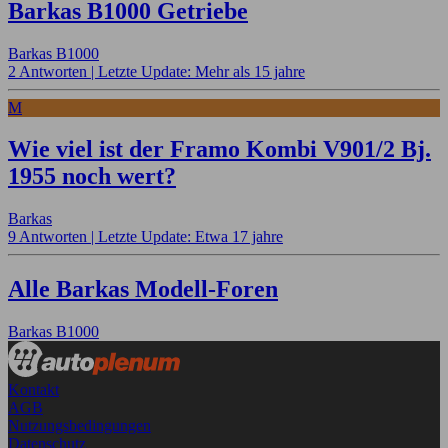
Barkas B1000 Getriebe
Barkas B1000
2 Antworten |
Letzte Update: Mehr als 15 jahre
M
Wie viel ist der Framo Kombi V901/2 Bj.
1955 noch wert?
Barkas
9 Antworten |
Letzte Update: Etwa 17 jahre
Alle Barkas Modell-Foren
Barkas B1000
Kontakt
AGB
Nutzungsbedingungen
Datenschutz