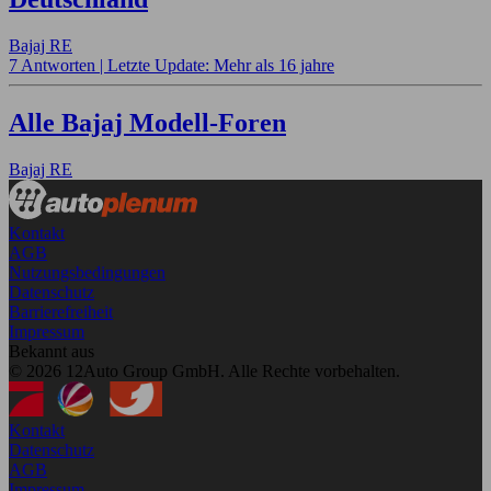
Bajaj RE
7 Antworten |
Letzte Update: Mehr als 16 jahre
Alle Bajaj Modell-Foren
Bajaj RE
Kontakt
AGB
Nutzungsbedingungen
Datenschutz
Barrierefreiheit
Impressum
Bekannt aus
© 2026 12Auto Group GmbH. Alle Rechte vorbehalten.
Kontakt
Datenschutz
AGB
Impressum