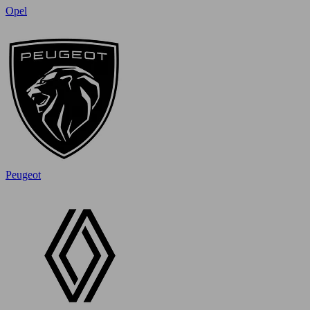
Opel
Peugeot