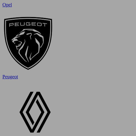
Opel
Peugeot