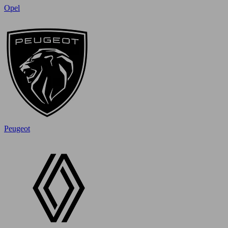
Opel
Peugeot