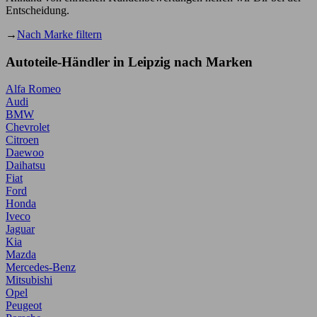
Entscheidung.
→
Nach Marke filtern
Autoteile-Händler in Leipzig nach Marken
Alfa Romeo
Audi
BMW
Chevrolet
Citroen
Daewoo
Daihatsu
Fiat
Ford
Honda
Iveco
Jaguar
Kia
Mazda
Mercedes-Benz
Mitsubishi
Opel
Peugeot