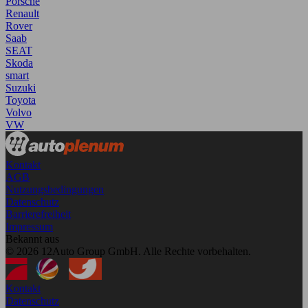
Porsche
Renault
Rover
Saab
SEAT
Skoda
smart
Suzuki
Toyota
Volvo
VW
Kontakt
AGB
Nutzungsbedingungen
Datenschutz
Barrierefreiheit
Impressum
Bekannt aus
© 2026 12Auto Group GmbH. Alle Rechte vorbehalten.
Kontakt
Datenschutz