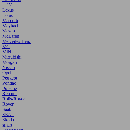
LDV
Lexus
Lotus
Maserati
Maybach
Mazda
McLaren
Mercedes-Benz
MG
MINI
Mitsubishi
Morgan
Nissan
Opel
Peugeot
Pontiac
Porsche
Renault
Rolls-Royce
Rover
Saab
SEAT
Skoda
smart