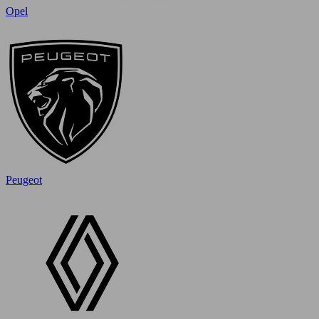
Opel
Peugeot