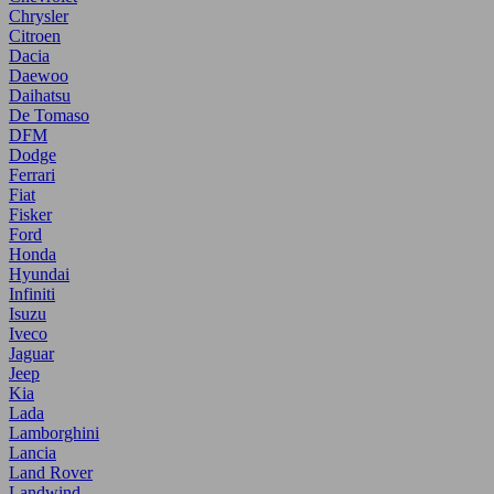
Chrysler
Citroen
Dacia
Daewoo
Daihatsu
De Tomaso
DFM
Dodge
Ferrari
Fiat
Fisker
Ford
Honda
Hyundai
Infiniti
Isuzu
Iveco
Jaguar
Jeep
Kia
Lada
Lamborghini
Lancia
Land Rover
Landwind