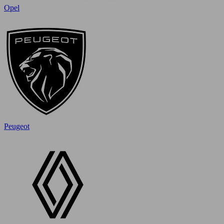
Opel
Peugeot