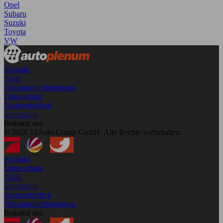
Opel
Subaru
Suzuki
Toyota
VW
Kontakt
AGB
Nutzungsbedingungen
Datenschutz
Barrierefreiheit
Impressum
Bekannt aus
© 2026 12Auto Group GmbH. Alle Rechte vorbehalten.
Kontakt
Datenschutz
AGB
Impressum
Barrierefreiheit
Nutzungsbedingungen
Bekannt aus