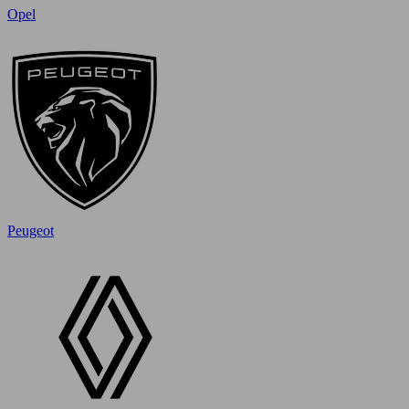
Opel
Peugeot