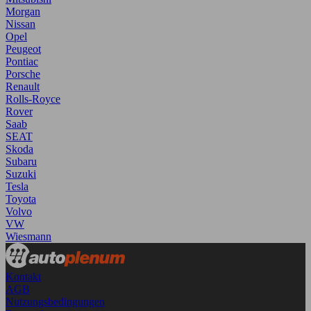
Morgan
Nissan
Opel
Peugeot
Pontiac
Porsche
Renault
Rolls-Royce
Rover
Saab
SEAT
Skoda
Subaru
Suzuki
Tesla
Toyota
Volvo
VW
Wiesmann
Kontakt
AGB
Nutzungsbedingungen