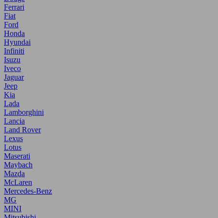
Ferrari
Fiat
Ford
Honda
Hyundai
Infiniti
Isuzu
Iveco
Jaguar
Jeep
Kia
Lada
Lamborghini
Lancia
Land Rover
Lexus
Lotus
Maserati
Maybach
Mazda
McLaren
Mercedes-Benz
MG
MINI
Mitsubishi