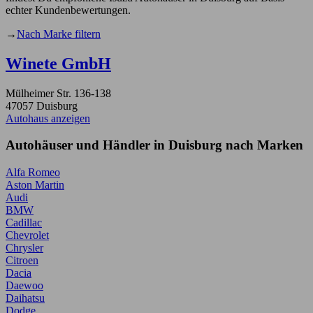
echter Kundenbewertungen.
→
Nach Marke filtern
Winete GmbH
Mülheimer Str. 136-138
47057 Duisburg
Autohaus anzeigen
Autohäuser und Händler in Duisburg nach Marken
Alfa Romeo
Aston Martin
Audi
BMW
Cadillac
Chevrolet
Chrysler
Citroen
Dacia
Daewoo
Daihatsu
Dodge