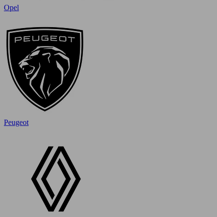
Opel
Peugeot