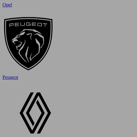
Opel
Peugeot