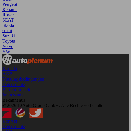
Peugeot
Renault
Rover
SEAT
Skoda
smart
Suzuki
Toyota
Volvo
VW
Kontakt
AGB
Nutzungsbedingungen
Datenschutz
Barrierefreiheit
Impressum
Bekannt aus
© 2026 12Auto Group GmbH. Alle Rechte vorbehalten.
Kontakt
Datenschutz