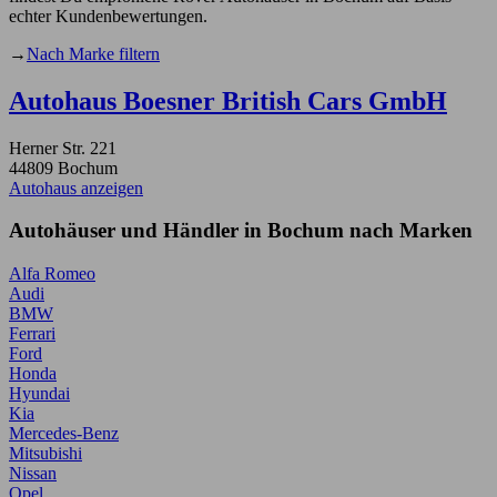
echter Kundenbewertungen.
→
Nach Marke filtern
Autohaus Boesner British Cars GmbH
Herner Str. 221
44809 Bochum
Autohaus anzeigen
Autohäuser und Händler in Bochum nach Marken
Alfa Romeo
Audi
BMW
Ferrari
Ford
Honda
Hyundai
Kia
Mercedes-Benz
Mitsubishi
Nissan
Opel