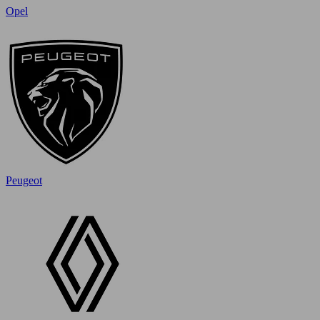
Opel
Peugeot