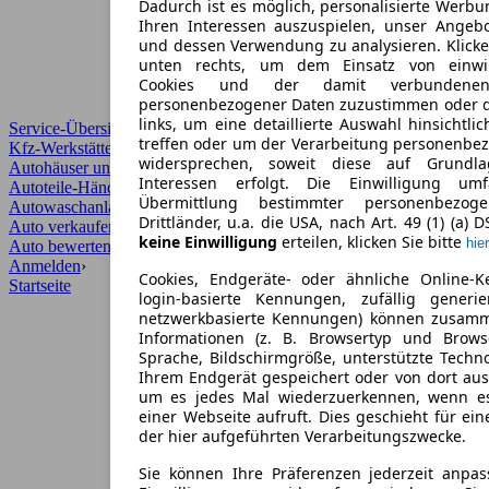
Dadurch ist es möglich, personalisierte Werb
Ihren Interessen auszuspielen, unser Angeb
und dessen Verwendung zu analysieren. Klicke
unten rechts, um dem Einsatz von einwill
Cookies und der damit verbundenen 
personenbezogener Daten zuzustimmen oder d
links, um eine detaillierte Auswahl hinsichtli
Service-Übersicht
treffen oder um der Verarbeitung personenbe
Kfz-Werkstätten
widersprechen, soweit diese auf Grundla
Autohäuser und Händler
Interessen erfolgt. Die Einwilligung um
Autoteile-Händler
Übermittlung bestimmter personenbezo
Autowaschanlagen
Drittländer, u.a. die USA, nach Art. 49 (1) (a) 
Auto verkaufen
›
keine Einwilligung
erteilen, klicken Sie bitte
hier
Auto bewerten
›
Anmelden
›
Cookies, Endgeräte- oder ähnliche Online-K
Startseite
login-basierte Kennungen, zufällig generi
netzwerkbasierte Kennungen) können zusam
Informationen (z. B. Browsertyp und Browse
Sprache, Bildschirmgröße, unterstützte Techno
Ihrem Endgerät gespeichert oder von dort au
um es jedes Mal wiederzuerkennen, wenn e
einer Webseite aufruft. Dies geschieht für ei
der hier aufgeführten Verarbeitungszwecke.
Sie können Ihre Präferenzen jederzeit anpas