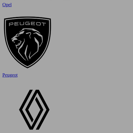
Opel
Peugeot