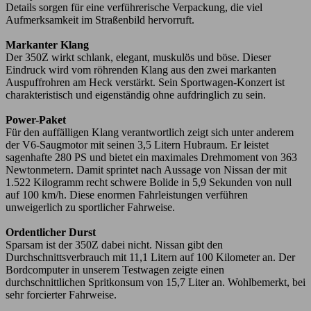
Details sorgen für eine verführerische Verpackung, die viel
Aufmerksamkeit im Straßenbild hervorruft.
Markanter Klang
Der 350Z wirkt schlank, elegant, muskulös und böse. Dieser
Eindruck wird vom röhrenden Klang aus den zwei markanten
Auspuffrohren am Heck verstärkt. Sein Sportwagen-Konzert ist
charakteristisch und eigenständig ohne aufdringlich zu sein.
Power-Paket
Für den auffälligen Klang verantwortlich zeigt sich unter anderem
der V6-Saugmotor mit seinen 3,5 Litern Hubraum. Er leistet
sagenhafte 280 PS und bietet ein maximales Drehmoment von 363
Newtonmetern. Damit sprintet nach Aussage von Nissan der mit
1.522 Kilogramm recht schwere Bolide in 5,9 Sekunden von null
auf 100 km/h. Diese enormen Fahrleistungen verführen
unweigerlich zu sportlicher Fahrweise.
Ordentlicher Durst
Sparsam ist der 350Z dabei nicht. Nissan gibt den
Durchschnittsverbrauch mit 11,1 Litern auf 100 Kilometer an. Der
Bordcomputer in unserem Testwagen zeigte einen
durchschnittlichen Spritkonsum von 15,7 Liter an. Wohlbemerkt, bei
sehr forcierter Fahrweise.