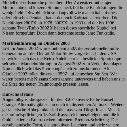
Modell dieser Baureihe präsentiert. Der Zweisitzer mit langer
Motorhaube und kurzem Stummelheck bot hohe Fahrleistungen für
wenig Geld. Obwohl nicht so klangvoll wie manch italienisches
oder britisches Pendant, hat er dennoch Kultstatus erworben. Die
Nachfolger 280ZX ab 1978, 300ZX ab 1983 und der bis 1996
gebaute Twin-Turbo 300ZX haben dieses sportliche Kapitel bei
Nissan fortgeführt. Doch dann herrschte sechs Jahre Funkstille.
Markteinführung im Oktober 2003
Erst im Januar 2002 wurde mit dem 350Z die sensationelle fünfte
Generation auf der Detroit Motor Show vorgestellt. In den USA
entwickelt sich das mit Retro-Anleihen reich bestückte Sportcoupé
seit seiner Markteinführung im August 2002 zum Verkaufsschlager.
Nun endlich wird das Sportcoupé auch zu uns kommen. Ab
Oktober 2003 rollen die ersten 350Z auf deutschen Straßen. Wir
waren bereits mit Nissans Sportskanone unterwegs und haben uns in
die Sitze des neuen Traumcoupés pressen lassen.
Hübsche Details
Augenfällig ist die speziell für den 350Z kreierte Farbe Sunset-
Orange. Alternativ gibt es ihn noch im dezenteren Anthrazit. Weitere
gestalterische Höhepunkte sind die massiven Türgriffe aus Metall,
die aufpreispflichtigen 18-Zoll-Rays-Leichtmetallfelgen und die in
Gold lackierten Bremsbacken mit rotem Brembo-Schriftzug. Die
aerodynamische Form, die attraktiven Leuchten und viele weitere