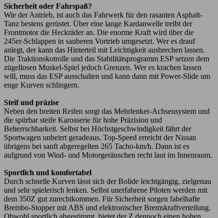
Sicherheit oder Fahrspaß?
Wie der Antrieb, ist auch das Fahrwerk für den rasanten Asphalt-
Tanz bestens gerüstet. Über eine lange Kardanwelle treibt der
Frontmotor die Heckräder an. Die enorme Kraft wird über die
245er-Schlappen in sauberen Vortrieb umgesetzt. Wer es drauf
anlegt, der kann das Hinterteil mit Leichtigkeit ausbrechen lassen.
Die Traktionskotrolle und das Stabilitätsprogramm ESP setzen dem
zügellosen Muskel-Spiel jedoch Grenzen. Wer es krachen lassen
will, muss das ESP ausschalten und kann dann mit Power-Slide um
enge Kurven schlingern.
Steif und präzise
Neben den breiten Reifen sorgt das Mehrlenker-Achsensystem und
die spürbar steife Karosserie für hohe Präzision und
Beherrschbarkeit. Selbst bei Höchstgeschwindigkeit fährt der
Sportwagen unbeirrt geradeaus. Top-Speed erreicht der Nissan
übrigens bei sanft abgeregelten 265 Tacho-km/h. Dann ist es
aufgrund von Wind- und Motorgeräuschen recht laut im Innenraum.
Sportlich und komfortabel
Durch schnelle Kurven lässt sich der Bolide leichtgängig, zielgenau
und sehr spielerisch lenken. Selbst unerfahrene Piloten werden mit
dem 350Z gut zurechtkommen. Für Sicherheit sorgen fabelhafte
Brembo-Stopper mit ABS und elektronischer Bremskraftverteilung.
Obwohl sportlich abgestimmt, bietet der Z dennoch einen hohen