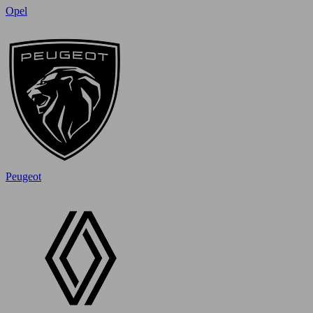
Opel
Peugeot