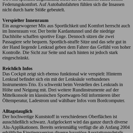
Federungskomfort. Auf Autobahnfahrten fühlen sich die Insassen
nicht durch harte Stöße gebeutelt.
Verspielter Innenraum
Ein ausgewogener Mix aus Sportlichkeit und Komfort herrscht auch
im Innenraum vor. Der breite Kardantunnel und die niedrige
Dachhöhe schaffen sportive Enge. Dennoch sitzen die zwei
Passagiere sehr bequem. Sportlich-straffe Sitze und das sehr gut in
der Hand liegende Lenkrad geben dem Fahrer das Gefühl von hoher
Kontrolle. Die Sicht zur Seite und nach hinten ist jedoch stark
eingeschränkt.
Reichlich Infos
Das Cockpit zeigt sich ebenso funktional wie verspielt: Hinterm
Lenkrad befindet sich ein mit der Lenksäule verbundenes
Instrumenten-Trio. Es schwenkt beim Verstellen des Lenkrads in
Höhe und Neigung mit. Drei weitere Rundinstrumente auf der
Mittelkonsole im klassischen Sportwagen-Stil informieren über
Öltemperatur, Ladestrom und wählbare Infos vom Bordcomputer.
Alltagstauglich
Der hochwertige Kunststoff in verschiedenen Oberflächen ist
ausschließlich schwarz. Aufgelockert wird das ganze durch diverse
Alu-Applikationen. Bereits serienmäßig verfügt die ab Anfang 2004
erhältliche Einstiegsversion diverse luxuriöse Ausstattungsdetails.