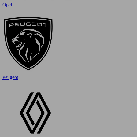
Opel
Peugeot