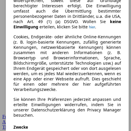
widersprechen, soweit diese auf Grundlage
berechtigter Interessen erfolgt. Die Einwilligung
umfasst auch die Übermittlung bestimmter
personenbezogener Daten in Drittländer, u.a. die USA,
nach Art. 49 (1) (a) DSGVO. Wollen Sie
keine
Einwilligung
erteilen, klicken Sie bitte
.
hier
Cookies, Endgeräte- oder ähnliche Online-Kennungen
(z. B. login-basierte Kennungen, zufällig generierte
Kennungen, netzwerkbasierte Kennungen) können
zusammen mit anderen Informationen (z. B.
Browsertyp und Browserinformationen, Sprache,
Bildschirmgröße, unterstützte Technologien usw.) auf
Ihrem Endgerät gespeichert oder von dort ausgelesen
werden, um es jedes Mal wiederzuerkennen, wenn es
eine App oder einer Webseite aufruft. Dies geschieht
für einen oder mehrere der hier aufgeführten
Verarbeitungszwecke.
Sie können Ihre Präferenzen jederzeit anpassen und
erteilte Einwilligungen widerrufen, indem Sie in
unserer Datenschutzerklärung den Privacy Manager
besuchen.
Forum Startseite
Alle Auto-Foren
Zwecke
Themen-Forum