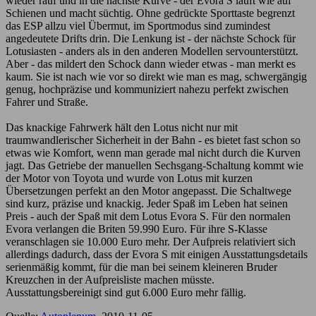
wieder rauf und in die nächste Kurve - der Evora S läuft wie auf
Schienen und macht süchtig. Ohne gedrückte Sporttaste begrenzt
das ESP allzu viel Übermut, im Sportmodus sind zumindest
angedeutete Drifts drin. Die Lenkung ist - der nächste Schock für
Lotusiasten - anders als in den anderen Modellen servounterstützt.
Aber - das mildert den Schock dann wieder etwas - man merkt es
kaum. Sie ist nach wie vor so direkt wie man es mag, schwergängig
genug, hochpräzise und kommuniziert nahezu perfekt zwischen
Fahrer und Straße.
Das knackige Fahrwerk hält den Lotus nicht nur mit
traumwandlerischer Sicherheit in der Bahn - es bietet fast schon so
etwas wie Komfort, wenn man gerade mal nicht durch die Kurven
jagt. Das Getriebe der manuellen Sechsgang-Schaltung kommt wie
der Motor von Toyota und wurde von Lotus mit kurzen
Übersetzungen perfekt an den Motor angepasst. Die Schaltwege
sind kurz, präzise und knackig. Jeder Spaß im Leben hat seinen
Preis - auch der Spaß mit dem Lotus Evora S. Für den normalen
Evora verlangen die Briten 59.990 Euro. Für ihre S-Klasse
veranschlagen sie 10.000 Euro mehr. Der Aufpreis relativiert sich
allerdings dadurch, dass der Evora S mit einigen Ausstattungsdetails
serienmäßig kommt, für die man bei seinem kleineren Bruder
Kreuzchen in der Aufpreisliste machen müsste.
Ausstattungsbereinigt sind gut 6.000 Euro mehr fällig.