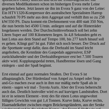
diversen Modifikationen schon im bisherigen Evora mehr Leine
gegeben haben. Jetzt lassen sie ihn im Evora S ganz von der Leine:
Ein HTV1320-Kompressor des australischen Spezialisten Harrop
schaufelt 70 PS mehr aus dem Aggregat und verhilft ihm so zu 258
kW/350 PS. Dazu kommt ein Drehmoment von 400 statt 350 Nm,
die nun bereits bei 4500 U/min. anliegen und auf die Hinterräder
losgelassen werden. Der Durchschnittsverbrauch soll bei zehn
Litern Super auf 100 Kilometern liegen. In 4,8 Sekunden geht es
laut Lotus aus dem Stand auf Tempo 100, bis 277 km/h hinauf soll
es gehen. Klingt gut? Ist gut. Fährt sich noch besser. Der Druck auf
die Sporttaste sorgt dafür, dass die Drehzahl im Stand leicht
angehoben, die Kennlinie des Gaspedals aggressiver, ESP
zurückhaltender und der Drehzahlbegrenzer erst bei 7.500 Touren
aktiv wird. Kupplungspedal treten, Handbremse lösen und Gang
einlegen - und der Spaß beginnt.
Erst einmal auf ganz normalen Straßen. Der Evora S ist
alltagstauglich. Der Hürdenlauf von Ampel zu Ampel oder Stop-
and-Go machen zwar auch in ihm nur mäßig mehr Spaß als in
einem - sagen wir mal - Toyota Auris. Aber der Evora beherrscht
auch das. Deutlich lustvoller wird es auf kurvigen Landstraßen. Dort
ist er in seinem Element - trotz des für einen Lotus ungewohnt
fülligen Gewichts von gut 1,4 Tonnen. Kurve links, Kurve rechts,
Haarnadelkehre zwischen engen Brückengeländern, aus der Senke