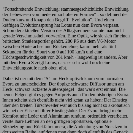
"Fortschreitende Entwicklung; stammesgeschichtliche Entwicklung
der Lebewesen von niederen zu höheren Formen" - so definiert der
Duden kurz und knapp den Begriff "Evolution". Und einen
kräftigen Evolutionssprung hat Lotus nun dem Evora verpasst.
Schon der aktuellen Version des Alltagsrenners konnte man nicht
gerade Verschmustheit vorwerfen. Eine Optik, wie sie sich für einen
britischen Straßensportler gehört, 280 PS aus dem V6-Motor
zwischen Hinterachse und Rückenlehne, kaum mehr als fünf
Sekunden für den Spurt von 0 auf 100 km/h und eine
Höchstgeschwindigkeit von 261 km/h - langweilig ist anders. Aber
mit dem Evora S zeigt Lotus, dass es sehr wohl noch eine
Entwicklungsstufe nach oben gibt.
Dabei ist der mit dem "S" am Heck optisch kaum vom normalen
Evora zu unterscheiden. Der üppige schwarze Diffusor unten am
Heck, schwarz lackierte Außenspiegel - das war's erst einmal. Die
neuen Felgen gibt es gegen Aufpreis auch für den bisherigen Evora.
Innen scheint sich ebenfalls nicht viel getan zu haben: Der Einstieg
über den breiten Türschweller war auch bislang nicht so akrobatisch
wie bei der Elise mit ihrer Einstiegsluke. Der Evora bringt mehr
Komfort mit: Leder und Aluminium rundum, ordentlich verarbeitet,
verstellbare Lehnen an den griffigen Sportsitzen, optionale
Sitzheizung und Rückfahrkamera, die Andeutung von Notsitzen in
der zweiten Reihe, auf denen man dann doch allenfalls das Gepäck