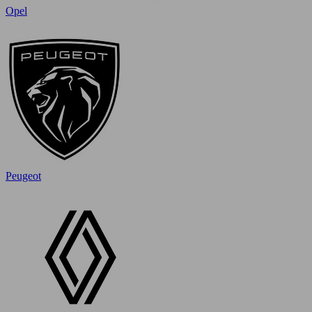
Opel
Peugeot