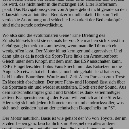
los wird, das nicht mehr in die mickrigen 160 Liter Kofferraum
passt. Das Navigationssystem von Alpine gehört nicht gerade zu den
Glanzstücken an intuitiver Benutzerfreundlichkeit. Die zum Teil
verdeckte Anordnung und schlechte Lesbarkeit der Bedienknöpfe
sind nicht gerade preisverdächtig.
Wo also sind die evolutionären Gene? Eine Drehung des
Zündschlüssels lockt sie erstmals hervor. Sie machen sich zuerst im
Gehörgang bemerkbar - am besten, wenn man die Tür noch ein
wenig offen lässt. Der Motor klingt kerniger und aggressiver. Und
dann gibt es da ja noch die Sport-Taste links am Armaturenbrett.
Gleich unter dem Knopf, mit dem man das ESP ausschalten kann.
ESP? Eingefleischten Lotus-Fans kriecht nun das Entsetzen in die
Augen. So etwas hat ein Lotus ja noch nie gehabt. Jetzt hat er es,
bald in allen Baureihen. Wurde auch Zeit. Allen Puristen zum Trost:
Es lässt sich abschalten. Der pure Fahr- und Hörspaß lässt sich über
die Sporttaste ein und wieder ausschalten. Doch erst der Sound. Aus
dem Endschalldämpfer grollt und brabbelt es dank serienmäßiger
aktiver Klappensteuerung - der Evora will endlich auf die Strecke.
Hier zeigt sich mit jedem Kilometer mehr und eindrucksvoller, was
sich noch geändert hat an der technischen Doppelhelix im "S".
Der Motor natürlich. Basis ist wie gehabt der V6 von Toyota, der im
zivilen Leben ganz beschaulich zum Beispiel den alles anderen
sportlichen Camry antreibt und dem die Lotus-Ingenieure mit