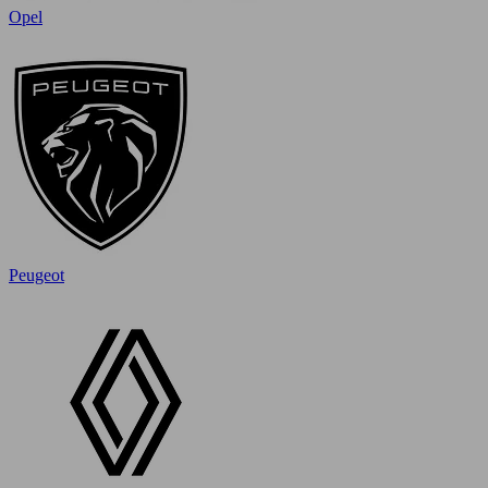
Opel
Peugeot