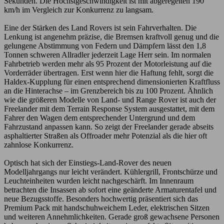
Sekunden. Die Höchstgeschwindigkeit ist mit abgeregelten 190
km/h im Vergleich zur Konkurrenz zu langsam.
Eine der Stärken des Land Rovers ist sein Fahrverhalten. Die
Lenkung ist angenehm präzise, die Bremsen kraftvoll genug und die
gelungene Abstimmung von Federn und Dämpfern lässt den 1,8
Tonnen schweren Allradler jederzeit Lage Herr sein. Im normalen
Fahrbetrieb werden mehr als 95 Prozent der Motorleistung auf die
Vorderräder übertragen. Erst wenn hier die Haftung fehlt, sorgt die
Haldex-Kupplung für einen entsprechend dimensionierten Kraftfluss
an die Hinterachse – im Grenzbereich bis zu 100 Prozent. Ähnlich
wie die größeren Modelle von Land- und Range Rover ist auch der
Freelander mit dem Terrain Response System ausgestattet, mit dem
Fahrer den Wagen dem entsprechender Untergrund und dem
Fahrzustand anpassen kann. So zeigt der Freelander gerade abseits
asphaltierter Straßen als Offroader mehr Potenzial als die hier oft
zahnlose Konkurrenz.
Optisch hat sich der Einstiegs-Land-Rover des neuen
Modelljahrgangs nur leicht verändert. Kühlergrill, Frontschürze und
Leuchteinheiten wurden leicht nachgeschärft. Im Innenraum
betrachten die Insassen ab sofort eine geänderte Armaturentafel und
neue Bezugsstoffe. Besonders hochwertig präsentiert sich das
Premium Pack mit handschuhweichem Leder, elektrischen Sitzen
und weiteren Annehmlichkeiten. Gerade groß gewachsene Personen