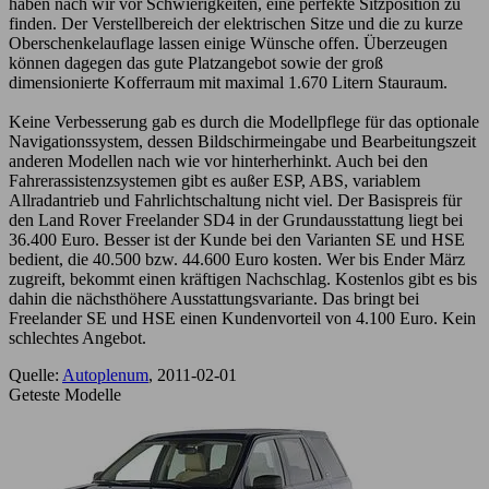
haben nach wir vor Schwierigkeiten, eine perfekte Sitzposition zu
finden. Der Verstellbereich der elektrischen Sitze und die zu kurze
Oberschenkelauflage lassen einige Wünsche offen. Überzeugen
können dagegen das gute Platzangebot sowie der groß
dimensionierte Kofferraum mit maximal 1.670 Litern Stauraum.
Keine Verbesserung gab es durch die Modellpflege für das optionale
Navigationssystem, dessen Bildschirmeingabe und Bearbeitungszeit
anderen Modellen nach wie vor hinterherhinkt. Auch bei den
Fahrerassistenzsystemen gibt es außer ESP, ABS, variablem
Allradantrieb und Fahrlichtschaltung nicht viel. Der Basispreis für
den Land Rover Freelander SD4 in der Grundausstattung liegt bei
36.400 Euro. Besser ist der Kunde bei den Varianten SE und HSE
bedient, die 40.500 bzw. 44.600 Euro kosten. Wer bis Ender März
zugreift, bekommt einen kräftigen Nachschlag. Kostenlos gibt es bis
dahin die nächsthöhere Ausstattungsvariante. Das bringt bei
Freelander SE und HSE einen Kundenvorteil von 4.100 Euro. Kein
schlechtes Angebot.
Quelle:
Autoplenum
, 2011-02-01
Geteste Modelle