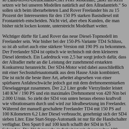
setzen wir bei unseren Modellen natürlich auf den Allradantrieb.“ So
sollen sich beim überarbeiteten Land Rover Freelander bis zu 15
Prozent der Interessenten für den 150 PS starken Basisdiesel mit
Frontantrieb entscheiden. Nicht viel, aber eben Kunden, die man
bisher nicht locken konnte, unterstreicht Modelhart weiter.
Wichtiger dürfte für Land Rover das neue Diesel-Topmodell im
Freelander sein. War bisher bei der 150-PS-Variante TD4 Schluss,
so ist ab sofort auch eine stärkere Version mit 190 PS zu bekommen.
Der Freelander SD4 ist optisch wie technisch mit dem kleineren
Diesel identisch. Ein Ladedruck von 2,5 bar sorgt jedoch dafür, dass
der Allradler mehr an die Leistung der zunehmend erstarkten
Konkurrenz heranreicht. Der SD4-Motor wird dabei ausschließlich
mit einer Sechsstufenautomatik aus dem Hause Aisin kombiniert.
Die ist nicht die beste ihrer Art, arbeitet abgesehen von einer
spürbaren Anfahrschwäche jedoch gut mit dem drehmomentstarken
Dieselaggregat zusammen. Der 2,2 Liter große Vierzylinder leistet
140 KW / 190 PS und ein maximales Drehmoment von 420 Nm bei
2.000 U/min. So zieht der SD4 von unten heraus ebenso kraftvoll
wie vibrationsarm durch und wird zur Idealbesetzung im Freelander.
Während der manuell geschaltete Freelander TD4 mit 150 PS auf
100 Kilometern 6,2 Liter Diesel verbraucht, genehmigt sich der SD4
sieben Liter. Eine Start-Stopp-Automatik ist nur für die Handschalter
verfügbar. Den Spurt 0 auf 100 km/h schafft der SD4 in 9,5