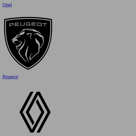
Opel
Peugeot