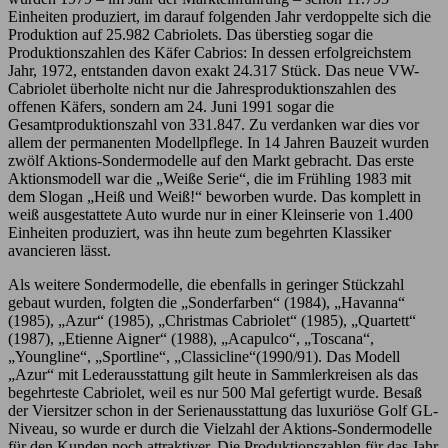
Einheiten produziert, im darauf folgenden Jahr verdoppelte sich die
Produktion auf 25.982 Cabriolets. Das überstieg sogar die
Produktionszahlen des Käfer Cabrios: In dessen erfolgreichstem
Jahr, 1972, entstanden davon exakt 24.317 Stück. Das neue VW-
Cabriolet überholte nicht nur die Jahresproduktionszahlen des
offenen Käfers, sondern am 24. Juni 1991 sogar die
Gesamtproduktionszahl von 331.847. Zu verdanken war dies vor
allem der permanenten Modellpflege. In 14 Jahren Bauzeit wurden
zwölf Aktions-Sondermodelle auf den Markt gebracht. Das erste
Aktionsmodell war die „Weiße Serie“, die im Frühling 1983 mit
dem Slogan „Heiß und Weiß!“ beworben wurde. Das komplett in
weiß ausgestattete Auto wurde nur in einer Kleinserie von 1.400
Einheiten produziert, was ihn heute zum begehrten Klassiker
avancieren lässt.
Als weitere Sondermodelle, die ebenfalls in geringer Stückzahl
gebaut wurden, folgten die „Sonderfarben“ (1984), „Havanna“
(1985), „Azur“ (1985), „Christmas Cabriolet“ (1985), „Quartett“
(1987), „Etienne Aigner“ (1988), „Acapulco“, „Toscana“,
„Youngline“, „Sportline“, „Classicline“(1990/91). Das Modell
„Azur“ mit Lederausstattung gilt heute in Sammlerkreisen als das
begehrteste Cabriolet, weil es nur 500 Mal gefertigt wurde. Besaß
der Viersitzer schon in der Serienausstattung das luxuriöse Golf GL-
Niveau, so wurde er durch die Vielzahl der Aktions-Sondermodelle
für den Kunden noch attraktiver. Die Produktionszahlen für das Jahr