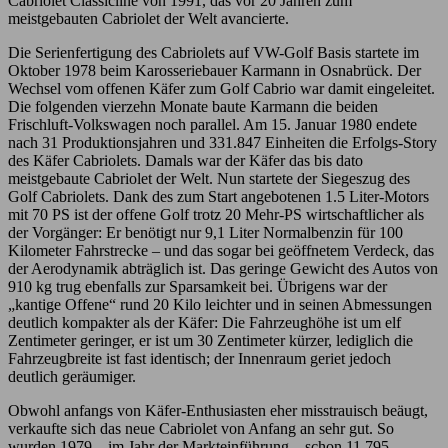
Cabriolet Classicline von 1991, das vor 20 Jahren zum
meistgebauten Cabriolet der Welt avancierte.
Die Serienfertigung des Cabriolets auf VW-Golf Basis startete im
Oktober 1978 beim Karosseriebauer Karmann in Osnabrück. Der
Wechsel vom offenen Käfer zum Golf Cabrio war damit eingeleitet.
Die folgenden vierzehn Monate baute Karmann die beiden
Frischluft-Volkswagen noch parallel. Am 15. Januar 1980 endete
nach 31 Produktionsjahren und 331.847 Einheiten die Erfolgs-Story
des Käfer Cabriolets. Damals war der Käfer das bis dato
meistgebaute Cabriolet der Welt. Nun startete der Siegeszug des
Golf Cabriolets. Dank des zum Start angebotenen 1.5 Liter-Motors
mit 70 PS ist der offene Golf trotz 20 Mehr-PS wirtschaftlicher als
der Vorgänger: Er benötigt nur 9,1 Liter Normalbenzin für 100
Kilometer Fahrstrecke – und das sogar bei geöffnetem Verdeck, das
der Aerodynamik abträglich ist. Das geringe Gewicht des Autos von
910 kg trug ebenfalls zur Sparsamkeit bei. Übrigens war der
„kantige Offene“ rund 20 Kilo leichter und in seinen Abmessungen
deutlich kompakter als der Käfer: Die Fahrzeughöhe ist um elf
Zentimeter geringer, er ist um 30 Zentimeter kürzer, lediglich die
Fahrzeugbreite ist fast identisch; der Innenraum geriet jedoch
deutlich geräumiger.
Obwohl anfangs von Käfer-Enthusiasten eher misstrauisch beäugt,
verkaufte sich das neue Cabriolet von Anfang an sehr gut. So
wurden 1979 – im Jahr der Markteinführung – schon 11.795