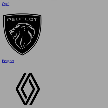
Opel
Peugeot