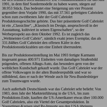
1991, in dem fünf Sondermodelle zu haben waren, stiegen auf
38.953 Stück. Das bedeutet eine Steigerung um vier Prozent
gegenüber dem Vorjahr 1990, das mit 37.561 gefertigten Cabriolets
schon zum zweitbesten Jahr der Golf Cabriolet
Produktionsgeschichte gehörte. Das hier präsentierte Golf Cabriolet
ist ein „Classicline“, „Klassisch im Design, anspruchsvoll in der
Ausstattung, kultiviert in seinen Eigenschaften“, so der
Werbeprospekt aus dem Oktober 1992. Es ist zugleich das
„Weltmeister-Golf Cabrio“, nämlich exakt jenes Exemplar, das als
331.848tes Golf Cabriolet den offenen Käfer in den
Produktionsstückzahlen um eine Einheit überrundete.
Bis zur Produktionseinstellung im Mai 1993 fertigte Karmann
insgesamt genau 400.971 Einheiten vom damaligen Straßenbild
prägenden, offenen Alltags-Auto, das besonders gern von der
weiblichen Kundschaft gekauft wurde. Das Golf Cabriolet war der
offene Volkswagen in der alten Bundesrepublik und war so
stilbildend, dass er nach der Wende auch für Neu-Bundesbürger
zum Traumwagen wurde.
Auch außerhalb Deutschlands war das Cabriolet sehr beliebt: Von
1983, dem Jahr der Markteinführung in die USA, bis zum
Produktions-Ende, kauften die US-Amerikaner etwas über 100.000
Golf Cabriolets, also ein Viertel der Gesamtproduktion. In
Youngtimer-Kreisen sind Re-Importe aus den USA übrigens