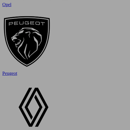
Opel
Peugeot