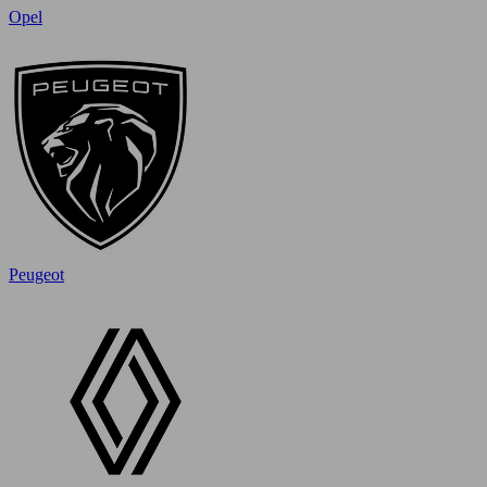
Opel
Peugeot