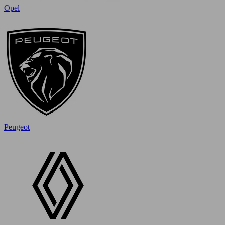
Opel
Peugeot