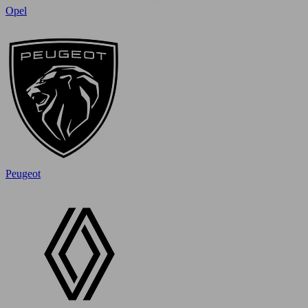
Opel
Peugeot