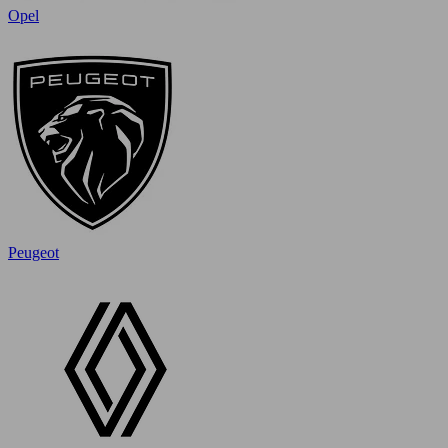
Opel
Peugeot