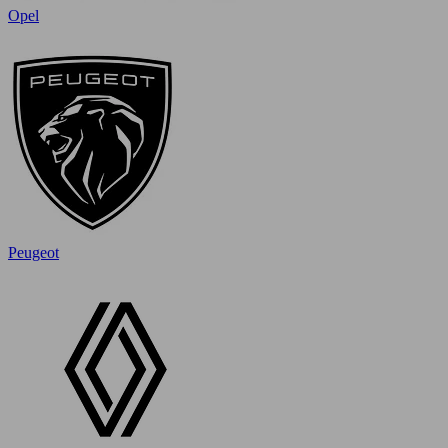
Opel
Peugeot