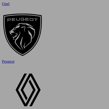
Opel
Peugeot