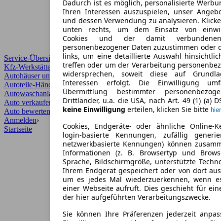
Dadurch ist es möglich, personalisierte Werb
Ihren Interessen auszuspielen, unser Angeb
und dessen Verwendung zu analysieren. Klicke
unten rechts, um dem Einsatz von einwill
Cookies und der damit verbundenen 
personenbezogener Daten zuzustimmen oder d
links, um eine detaillierte Auswahl hinsichtli
Service-Übersicht
treffen oder um der Verarbeitung personenbe
Kfz-Werkstätten
widersprechen, soweit diese auf Grundla
Autohäuser und Händler
Interessen erfolgt. Die Einwilligung um
Autoteile-Händler
Übermittlung bestimmter personenbezo
Autowaschanlagen
Drittländer, u.a. die USA, nach Art. 49 (1) (a) 
Auto verkaufen
›
keine Einwilligung
erteilen, klicken Sie bitte
hier
Auto bewerten
›
Anmelden
›
Cookies, Endgeräte- oder ähnliche Online-K
Startseite
login-basierte Kennungen, zufällig generi
netzwerkbasierte Kennungen) können zusam
Informationen (z. B. Browsertyp und Browse
Sprache, Bildschirmgröße, unterstützte Techno
Ihrem Endgerät gespeichert oder von dort au
um es jedes Mal wiederzuerkennen, wenn e
einer Webseite aufruft. Dies geschieht für ei
der hier aufgeführten Verarbeitungszwecke.
Sie können Ihre Präferenzen jederzeit anpas