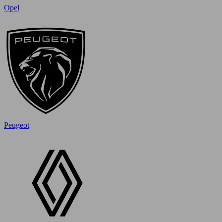
Opel
Peugeot