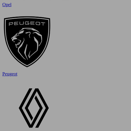
Opel
Peugeot