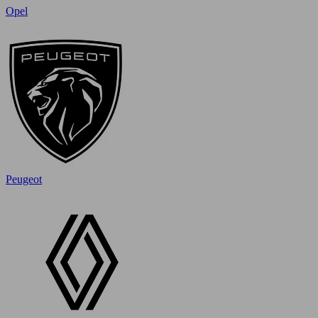
Opel
Peugeot