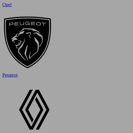
Opel
Peugeot