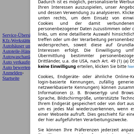
Dadurch ist es möglich, personalisierte Werb
Ihren Interessen auszuspielen, unser Angeb
und dessen Verwendung zu analysieren. Klicke
unten rechts, um dem Einsatz von einwill
Cookies und der damit verbundenen 
personenbezogener Daten zuzustimmen oder d
links, um eine detaillierte Auswahl hinsichtli
Service-Übersicht
treffen oder um der Verarbeitung personenbe
Kfz-Werkstätten
widersprechen, soweit diese auf Grundla
Autohäuser und Händler
Interessen erfolgt. Die Einwilligung um
Autoteile-Händler
Übermittlung bestimmter personenbezo
Autowaschanlagen
Drittländer, u.a. die USA, nach Art. 49 (1) (a) 
Auto verkaufen
›
keine Einwilligung
erteilen, klicken Sie bitte
hier
Auto bewerten
›
Anmelden
›
Cookies, Endgeräte- oder ähnliche Online-K
Startseite
login-basierte Kennungen, zufällig generi
netzwerkbasierte Kennungen) können zusam
Informationen (z. B. Browsertyp und Browse
Sprache, Bildschirmgröße, unterstützte Techno
Ihrem Endgerät gespeichert oder von dort au
um es jedes Mal wiederzuerkennen, wenn e
einer Webseite aufruft. Dies geschieht für ei
der hier aufgeführten Verarbeitungszwecke.
Sie können Ihre Präferenzen jederzeit anpas