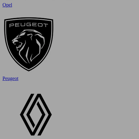
Opel
Peugeot