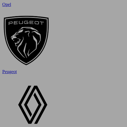
Opel
Peugeot