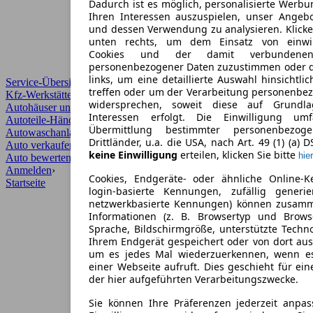
Dadurch ist es möglich, personalisierte Werb
Ihren Interessen auszuspielen, unser Angeb
und dessen Verwendung zu analysieren. Klicke
unten rechts, um dem Einsatz von einwill
Cookies und der damit verbundenen 
personenbezogener Daten zuzustimmen oder d
links, um eine detaillierte Auswahl hinsichtli
Service-Übersicht
treffen oder um der Verarbeitung personenbe
Kfz-Werkstätten
widersprechen, soweit diese auf Grundla
Autohäuser und Händler
Interessen erfolgt. Die Einwilligung um
Autoteile-Händler
Übermittlung bestimmter personenbezo
Autowaschanlagen
Drittländer, u.a. die USA, nach Art. 49 (1) (a) 
Auto verkaufen
›
keine Einwilligung
erteilen, klicken Sie bitte
hier
Auto bewerten
›
Anmelden
›
Cookies, Endgeräte- oder ähnliche Online-K
Startseite
login-basierte Kennungen, zufällig generi
netzwerkbasierte Kennungen) können zusam
Informationen (z. B. Browsertyp und Browse
Sprache, Bildschirmgröße, unterstützte Techno
Ihrem Endgerät gespeichert oder von dort au
um es jedes Mal wiederzuerkennen, wenn e
einer Webseite aufruft. Dies geschieht für ei
der hier aufgeführten Verarbeitungszwecke.
Sie können Ihre Präferenzen jederzeit anpas