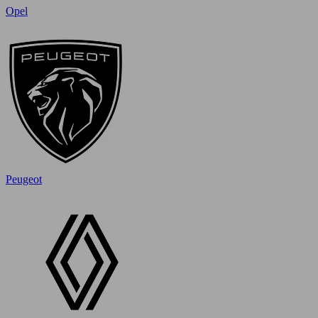
Opel
Peugeot