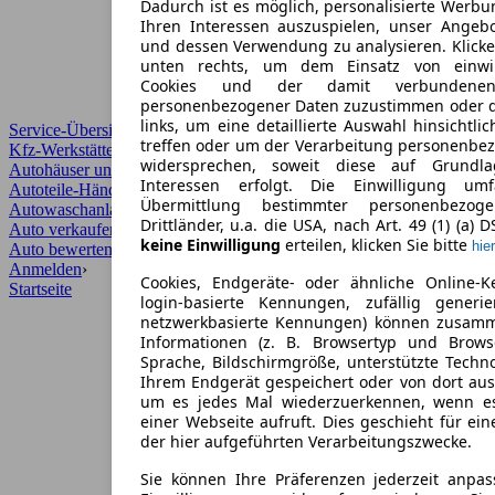
Dadurch ist es möglich, personalisierte Werb
Ihren Interessen auszuspielen, unser Angeb
und dessen Verwendung zu analysieren. Klicke
unten rechts, um dem Einsatz von einwill
Cookies und der damit verbundenen 
personenbezogener Daten zuzustimmen oder d
links, um eine detaillierte Auswahl hinsichtli
Service-Übersicht
treffen oder um der Verarbeitung personenbe
Kfz-Werkstätten
widersprechen, soweit diese auf Grundla
Autohäuser und Händler
Interessen erfolgt. Die Einwilligung um
Autoteile-Händler
Übermittlung bestimmter personenbezo
Autowaschanlagen
Drittländer, u.a. die USA, nach Art. 49 (1) (a) 
Auto verkaufen
›
keine Einwilligung
erteilen, klicken Sie bitte
hier
Auto bewerten
›
Anmelden
›
Cookies, Endgeräte- oder ähnliche Online-K
Startseite
login-basierte Kennungen, zufällig generi
netzwerkbasierte Kennungen) können zusam
Informationen (z. B. Browsertyp und Browse
Sprache, Bildschirmgröße, unterstützte Techno
Ihrem Endgerät gespeichert oder von dort au
um es jedes Mal wiederzuerkennen, wenn e
einer Webseite aufruft. Dies geschieht für ei
der hier aufgeführten Verarbeitungszwecke.
Sie können Ihre Präferenzen jederzeit anpas