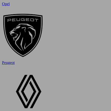
Opel
Peugeot