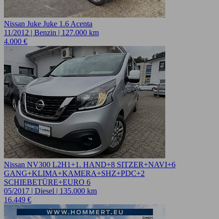
Nissan Juke Juke 1.6 Acenta
11/2012 | Benzin | 127.000 km
4.000 €
Nissan NV300 L2H1+1. HAND+8 SITZER+NAVI+6
GANG+KLIMA+KAMERA+SHZ+PDC+2
SCHIEBETÜRE+EURO 6
05/2017 | Diesel | 135.000 km
16.449 €