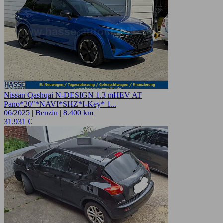
Nissan Qashqai N-DESIGN 1.3 mHEV AT
Pano*20"*NAVI*SHZ*I-Key* 1...
06/2025 | Benzin | 8.400 km
31.931 €