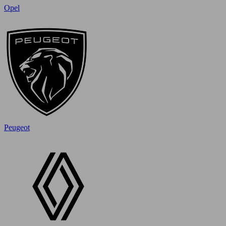
Opel
Peugeot