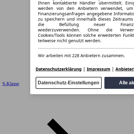
Ihnen kontaktierte Händler übermittelt. Eini
werden von den Anbietern verwendet, um
Finanzierungsanfragen angegebene Informati
zu speichern und innerhalb dieses Zeitraums
die Befüllung neuer Finanzieru
wiederzuverwenden. Ohne die Verwen
Cookies/Tools können solche erweiterten Funk
teilweise nicht genutzt werden.
Wir arbeiten mit 228 Anbietern zusammen.
|
|
Datenschutzerklärung
Impressum
Anbieterl
Datenschutz-Einstellungen
Alle a
S-Klasse