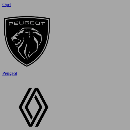
Opel
Peugeot