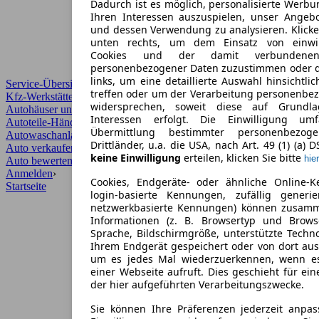
Dadurch ist es möglich, personalisierte Werb
Ihren Interessen auszuspielen, unser Angeb
und dessen Verwendung zu analysieren. Klicke
unten rechts, um dem Einsatz von einwill
Cookies und der damit verbundenen 
personenbezogener Daten zuzustimmen oder d
links, um eine detaillierte Auswahl hinsichtli
Service-Übersicht
treffen oder um der Verarbeitung personenbe
Kfz-Werkstätten
widersprechen, soweit diese auf Grundla
Autohäuser und Händler
Interessen erfolgt. Die Einwilligung um
Autoteile-Händler
Übermittlung bestimmter personenbezo
Autowaschanlagen
Drittländer, u.a. die USA, nach Art. 49 (1) (a) 
Auto verkaufen
›
keine Einwilligung
erteilen, klicken Sie bitte
hier
Auto bewerten
›
Anmelden
›
Cookies, Endgeräte- oder ähnliche Online-K
Startseite
login-basierte Kennungen, zufällig generi
netzwerkbasierte Kennungen) können zusam
Informationen (z. B. Browsertyp und Browse
Sprache, Bildschirmgröße, unterstützte Techno
Ihrem Endgerät gespeichert oder von dort au
um es jedes Mal wiederzuerkennen, wenn e
einer Webseite aufruft. Dies geschieht für ei
der hier aufgeführten Verarbeitungszwecke.
Sie können Ihre Präferenzen jederzeit anpas