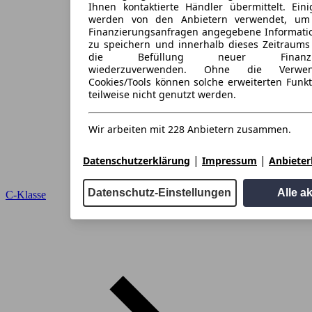
Ihnen kontaktierte Händler übermittelt. Eini
werden von den Anbietern verwendet, um
Finanzierungsanfragen angegebene Informati
zu speichern und innerhalb dieses Zeitraums
die Befüllung neuer Finanzieru
wiederzuverwenden. Ohne die Verwen
Cookies/Tools können solche erweiterten Funk
teilweise nicht genutzt werden.
Wir arbeiten mit 228 Anbietern zusammen.
|
|
Datenschutzerklärung
Impressum
Anbieterl
Datenschutz-Einstellungen
Alle a
C-Klasse