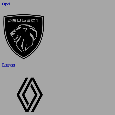
Opel
Peugeot