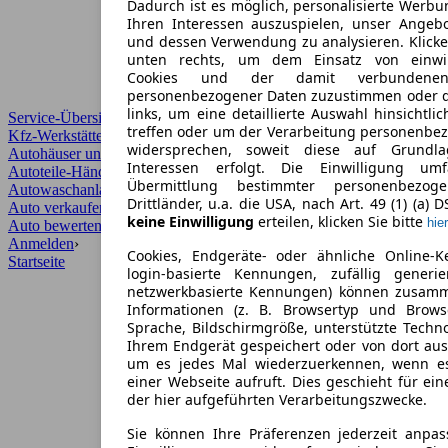
Dadurch ist es möglich, personalisierte Werb
Ihren Interessen auszuspielen, unser Angeb
und dessen Verwendung zu analysieren. Klicke
unten rechts, um dem Einsatz von einwill
Cookies und der damit verbundenen 
personenbezogener Daten zuzustimmen oder d
links, um eine detaillierte Auswahl hinsichtli
Service-Übersicht
treffen oder um der Verarbeitung personenbe
Kfz-Werkstätten
widersprechen, soweit diese auf Grundla
Autohäuser und Händler
Interessen erfolgt. Die Einwilligung um
Autoteile-Händler
Übermittlung bestimmter personenbezo
Autowaschanlagen
Drittländer, u.a. die USA, nach Art. 49 (1) (a) 
Auto verkaufen
›
keine Einwilligung
erteilen, klicken Sie bitte
hier
Auto bewerten
›
Anmelden
›
Cookies, Endgeräte- oder ähnliche Online-K
Startseite
login-basierte Kennungen, zufällig generi
netzwerkbasierte Kennungen) können zusam
Informationen (z. B. Browsertyp und Browse
Sprache, Bildschirmgröße, unterstützte Techno
Ihrem Endgerät gespeichert oder von dort au
um es jedes Mal wiederzuerkennen, wenn e
einer Webseite aufruft. Dies geschieht für ei
der hier aufgeführten Verarbeitungszwecke.
Sie können Ihre Präferenzen jederzeit anpas