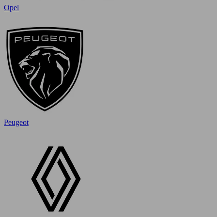
Opel
Peugeot