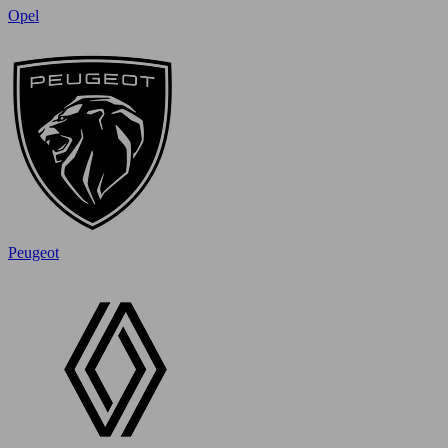
Opel
Peugeot